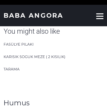
S
k
BABA ANGORA
i
p
You might also like
t
o
c
FASÜLYE PILAKI
o
n
KARISIK SOGUK MEZE ( 2 KISILIK)
t
TARAMA
e
n
t
Humus