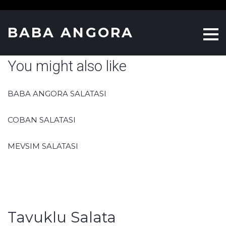
S
k
BABA ANGORA
i
p
You might also like
t
o
c
BABA ANGORA SALATASI
o
n
COBAN SALATASI
t
MEVSIM SALATASI
e
n
t
Tavuklu Salata