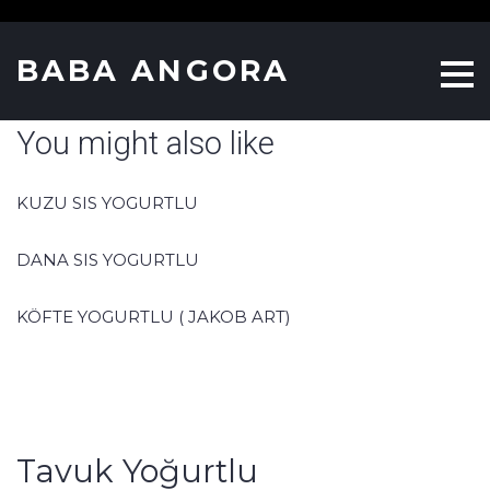
S
k
BABA ANGORA
i
p
You might also like
t
o
c
KUZU SIS YOGURTLU
o
n
DANA SIS YOGURTLU
t
KÖFTE YOGURTLU ( JAKOB ART)
e
n
t
Tavuk Yoğurtlu