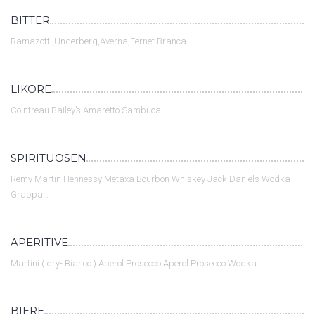
BITTER
Ramazotti,Underberg,Averna,Fernet Branca
LIKÖRE
Cointreau Bailey’s Amaretto Sambuca
SPIRITUOSEN
Remy Martin Hennessy Metaxa Bourbon Whiskey Jack Daniels Wodka
Grappa…
APERITIVE
Martini ( dry- Bianco ) Aperol Prosecco Aperol Prosecco Wodka…
BIERE